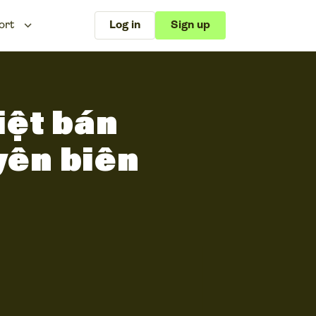
ort
Log in
Sign up
iệt bán
yên biên