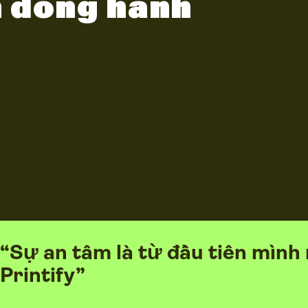
n đồng hành
“Sự an tâm là từ đầu tiên mình 
Printify”