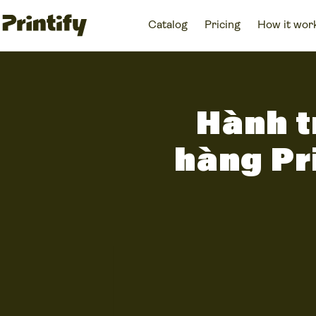
Catalog
Pricing
How it wor
Hành t
hàng Pr