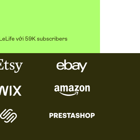
LeLife với 59K subscribers