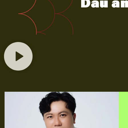
Dấu ấ