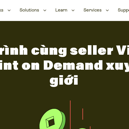
ks
Solutions
Learn
Services
Supp
rình cùng seller V
int on Demand xu
giới